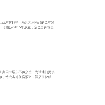
粮食、工业原材料等一系列大宗商品的全球紧
零一创投从2015年成立，定位自身就是
的主办国卡塔尔不负众望，为球迷们提供
塔尔，造成当地住宿紧张，酒店房价飙