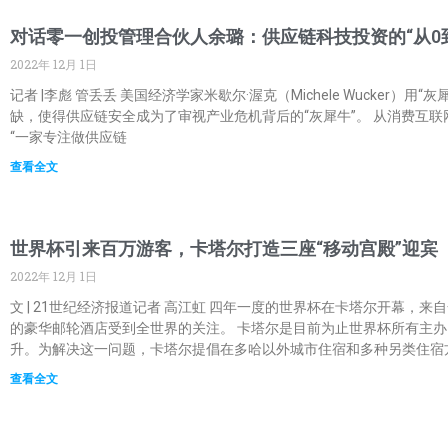
对话零一创投管理合伙人余璐：供应链科技投资的“从0到
2022年 12月 1日
记者 |李彪 管丢丢 美国经济学家米歇尔·渥克（Michele Wuck
缺，使得供应链安全成为了审视产业危机背后的“灰犀牛”。 从消费互联网
“一家专注做供应链
查看全文
世界杯引来百万游客，卡塔尔打造三座“移动宫殿”迎宾
2022年 12月 1日
文 | 21世纪经济报道记者 高江虹 四年一度的世界杯在卡塔尔开幕
的豪华邮轮酒店受到全世界的关注。 卡塔尔是目前为止世界杯所有主办
升。为解决这一问题，卡塔尔提倡在多哈以外城市住宿和多种另类住宿
查看全文