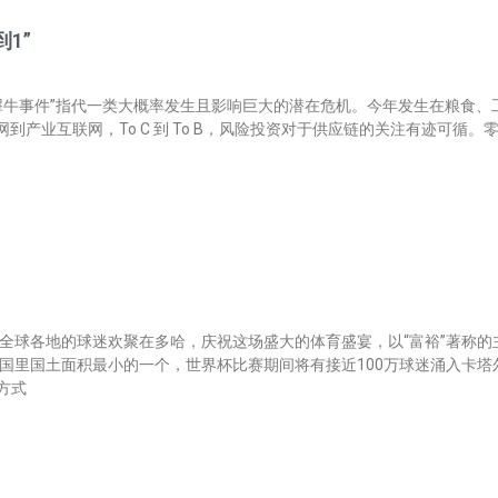
1”
er）用“灰犀牛事件”指代一类大概率发生且影响巨大的潜在危机。今年发生在
到产业互联网，To C 到 To B，风险投资对于供应链的关注有迹可循。
，来自全球各地的球迷欢聚在多哈，庆祝这场盛大的体育盛宴，以“富裕”著称
国里国土面积最小的一个，世界杯比赛期间将有接近100万球迷涌入卡
方式