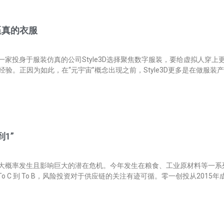
逼真的衣服
身于服装仿真的公司Style3D选择聚焦数字服装，要给虚拟人穿上更逼真
验。正因为如此，在“元宇宙”概念出现之前，Style3D更多是在做服装
1”
件”指代一类大概率发生且影响巨大的潜在危机。今年发生在粮食、工业原材料等
 C 到 To B，风险投资对于供应链的关注有迹可循。零一创投从2015