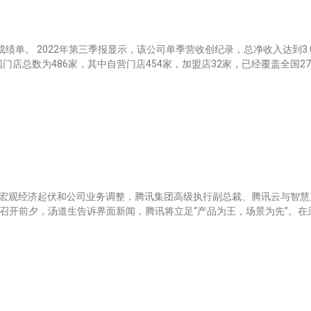
绩单。 2022年第三季报显示，该公司单季营收创纪录，总净收入达到3.0
中国门店总数为486家，其中自营门店454家，加盟店32家，已经覆盖全国2
年的宏观经济起伏和公司业务调整，腾讯集团高级执行副总裁、腾讯云与智慧产
大会召开前夕，汤道生告诉界面新闻，腾讯将立足“产品为王，场景为先”。