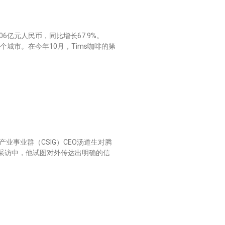
6亿元人民币，同比增长67.9%。
7个城市。在今年10月，Tims咖啡的第
业事业群（CSIG）CEO汤道生对腾
在采访中，他试图对外传达出明确的信