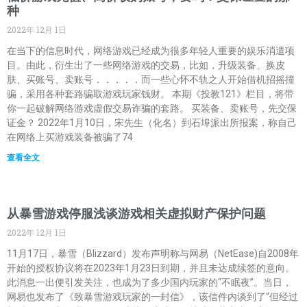
种
2022年 12月 1日
在当下的信息时代，网络游戏已经成为很多年轻人重要的娱乐消遣项
目。由此，衍生出了一些网络游戏的交易，比如，升级装备、换皮
肤、买账号、卖账号．．．．．而一些心怀不轨之人开始借机招摇撞
骗，采用各种套路骗取游戏玩家钱财。 本期《投教121》栏目，将带
你一起破解网络游戏虚假交易诈骗的套路。 买装备、卖账号，先交保
证金？ 2022年1月10日，宋先生（化名）到石埠派出所报案，称自己
在网络上买游戏装备被骗了74
查看全文
从暴雪游戏停服浅谈游戏相关虚拟财产保护问题
2022年 12月 1日
11月17日，暴雪（Blizzard）发布声明称与网易（NetEase)自2008年
开始的授权协议将在2023年1月23日到期，并且未达成续签的意向。
此消息一出便引发关注，也成为了多少国内玩家的“不眠夜”。当日，
网易也发布了《致暴雪游戏玩家的一封信》，该信件内谈到了“但经过