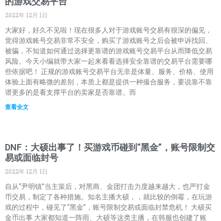
的游戏交易平台
2022年 12月 1日
大家好，好久不见啦！现在很多人对于游戏账号交易有很深的偏见，
觉得游戏账号交易非常不安全，购买了游戏账号之后会被申诉找回、
被骗，不知道如何通过选择更靠谱的游戏账号交易平台从而降低交易
风险。今天小编就带大家一起来看看选择安全靠谱的交易平台需要哪
些依据吧！ 正规的游戏账号交易平台无非是体量、服务、价格、使用
体验上面有略微的差别，本质上都是提供一种撮合服务，要说靠不靠
谱更多的是看支撑平台的卖家是否靠谱。而
查看全文
DNF：大硕出事了！买游戏币碰到“黑金”，账号限制交
易或面临封号
2022年 12月 1日
自从“尹明镇”当主策后，对黑商、金团打击力度越来越大，也严打金
币交易，制定了各种措施。知名主播大硕，，就比较的倒霉，在玩游
戏的过程中，碰见了“黑金”，账号限制交易或面临封禁危机！ 大硕买
金币出事 大家都知道一阵雨、大硕等这类主播，在韩服也创建了账