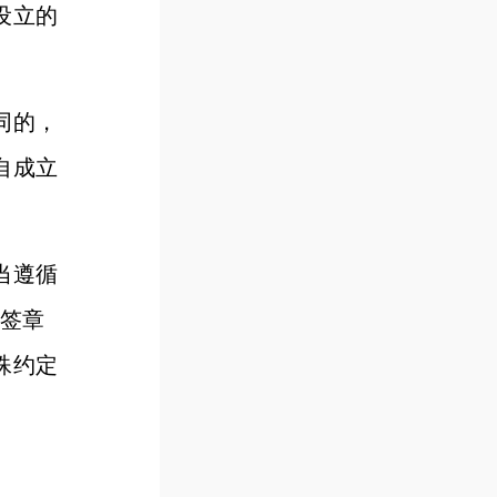
设立的
同的，
自成立
。
当遵循
子签章
殊约定