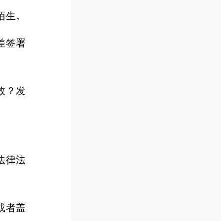
陌生。
差签署
效？发
法律法
或者盖