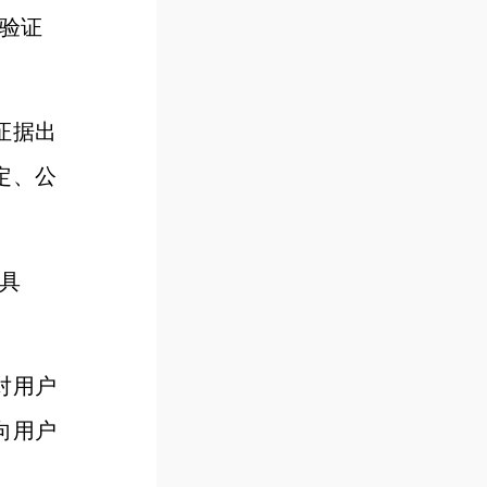
验证
证据出
定、公
具
对用户
向用户