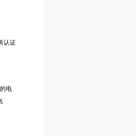
供认证
的电
名