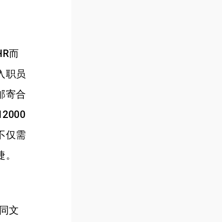
R而
入职员
邮寄合
000
不仅需
睫。
同文