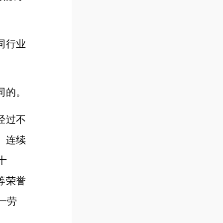
同行业
同的。
经过不
。连续
十
等荣誉
一劳