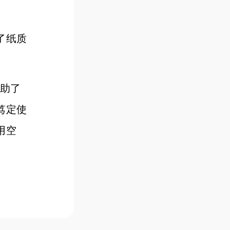
了纸质
帮助了
笃定使
用空