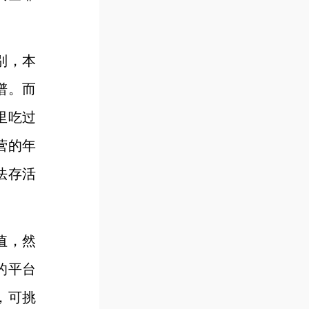
别，本
谱。而
里吃过
营的年
法存活
值，然
的平台
，可挑